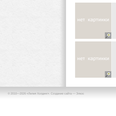
© 2010—2026 «Лилия Холдинг».
Создание сайта —
Элкос