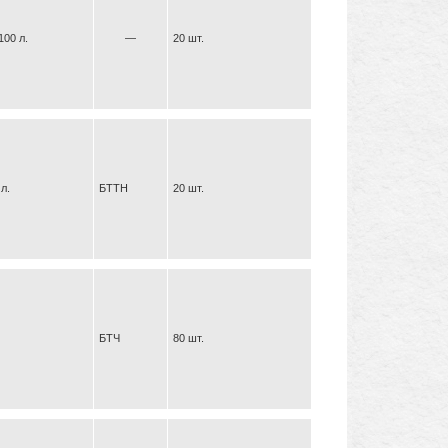
100 л.
—
20 шт.
л.
БТТН
20 шт.
БТЧ
80 шт.