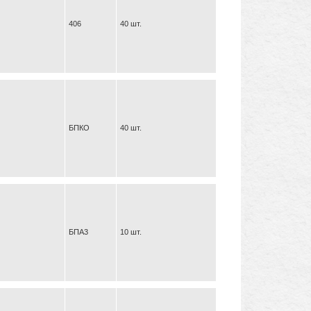
406
40 шт.
БПКО
40 шт.
БПА3
10 шт.