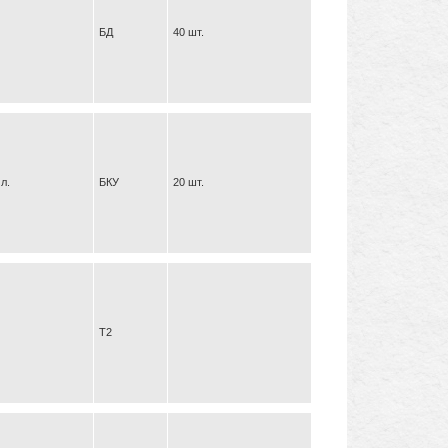
БД
40 шт.
л.
БКУ
20 шт.
Т2