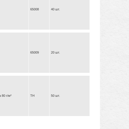
65008
40 шт.
65009
20 шт.
 80 г/м²
ТН
50 шт.